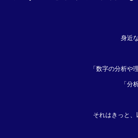
身近
「数字の分析や
「分
それはきっと、