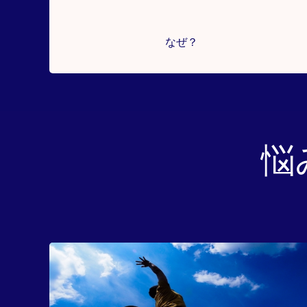
なぜ？
悩