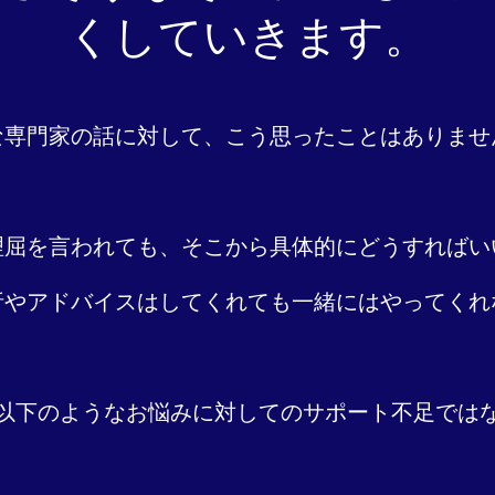
くしていきます。
な専門家の話に対して、こう思ったことはありませ
理屈を言われても、そこから具体的にどうすればい
析やアドバイスはしてくれても一緒にはやってくれ
L.I.G Partners株式会社とは
お客様の声
以下のようなお悩みに対してのサポート不足では
事例集
料金システム