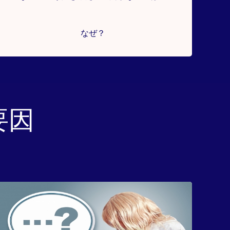
なぜ？
要因