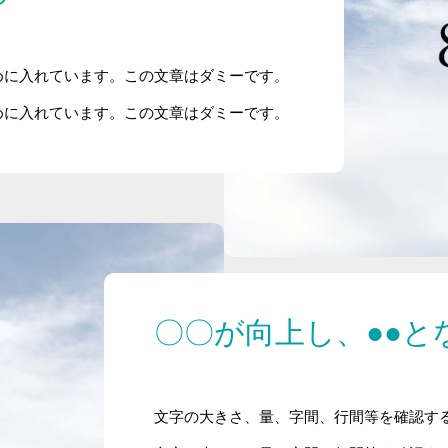
めに入れています。この文章はダミーです。
めに入れています。この文章はダミーです。
L.I.G Partners株式会社とは
〇〇が向上し、●●と
お客様の声
事例集
文字の大きさ、量、字間、行間等を確認す
料金システム
文字の大きさ、量、字間、行間等を確認す