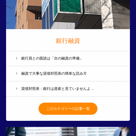
お客様の声
事例集
料金システム
銀行融資
ブログ
銀行員との面談は「次の融資の準備」
音声配信
融資で大事な貸借対照表の簡単な読み方
お知らせ
貸借対照表：銀行は資産と見ていませんよ…
このカテゴリーの記事一覧